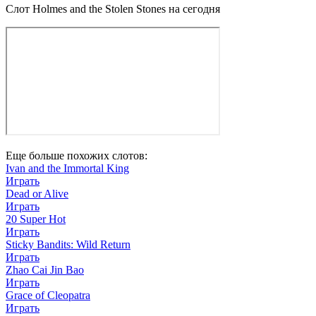
Слот Holmes and the Stolen Stones на сегодня
Еще больше похожих слотов:
Ivan and the Immortal King
Играть
Dead or Alive
Играть
20 Super Hot
Играть
Sticky Bandits: Wild Return
Играть
Zhao Cai Jin Bao
Играть
Grace of Cleopatra
Играть