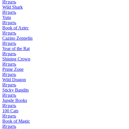
Играть
Wild Shark
Играть
Yutu
Играть
Book of Aztec
Играть
Cazino Zeppelin
Играть
Year of the Rat
Играть
Shining Crown
Играть
Prime Zone
Играть
Wild Dragon
Играть
Sticky Bandits
Играть
Jungle Books
Играть
100 Cats
Играть
Book of Magic
Играть