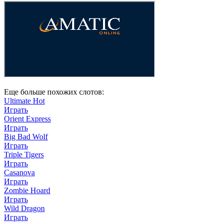
Еще больше похожих слотов:
Ultimate Hot
Играть
Orient Express
Играть
Big Bad Wolf
Играть
Triple Tigers
Играть
Casanova
Играть
Zombie Hoard
Играть
Wild Dragon
Играть