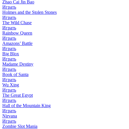
Zhao Cai Jin Bao
Играть
Holmes and the Stolen Stones
Играть
The Wild Chase
Играть
Rainbow Queen
Играть
Amazons’ Battle
Играть
Big Blox
Играть
Madame Destiny
Играть
Book of Santa
Играть
Wu Xing
Играть
The Great Egypt
Играть
Hall of the Mountain King
Играть
Nirvana
Играть
Zombie Slot Mania