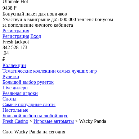
Ultimate Hot
9438 ₽
Бонусный пакет для новичков
Участвуй в выигрыше до5 000 000 тенгенс бонусом
за пополнение личного кабинета
Регистрация
Регистрация
Вход
Fresh jackpot
842 528 173
.04
₽
Коллекции
Тематические коллекции самых лучших игр
Рулетка
Большой выбор рулеток
Live дилеры
Реальная игроки
Слоты
Самые популрные слоты
Настольные
Большой выбор на любой вкус
Fresh Casino
>
Игровые автоматы
>
Wacky Panda
Слот Wacky Panda на сегодня