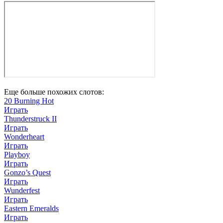
Еще больше похожих слотов:
20 Burning Hot
Играть
Thunderstruck II
Играть
Wonderheart
Играть
Playboy
Играть
Gonzo’s Quest
Играть
Wunderfest
Играть
Eastern Emeralds
Играть