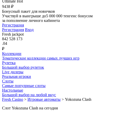
Ultimate Hot
9438 ₽
Бонусный пакет для новичков
Участвуй в выигрыше до5 000 000 тенгенс бонусом
за пополнение личного кабинета
Регистрация
Регистрация
Вход
Fresh jackpot
842 528 173
.04
₽
Коллекции
Тематические коллекции самых лучших игр
Рулетка
Большой выбор рулеток
Live дилеры
Реальная игроки
Слоты
Самые популрные слоты
Настольные
Большой выбор на любой вкус
Fresh Casino
>
Игровые автоматы
>
Yokozuna Clash
Слот Yokozuna Clash на сегодня