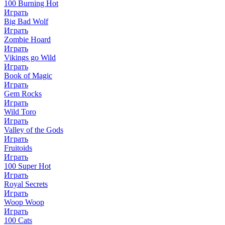
100 Burning Hot
Играть
Big Bad Wolf
Играть
Zombie Hoard
Играть
Vikings go Wild
Играть
Book of Magic
Играть
Gem Rocks
Играть
Wild Toro
Играть
Valley of the Gods
Играть
Fruitoids
Играть
100 Super Hot
Играть
Royal Secrets
Играть
Woop Woop
Играть
100 Cats