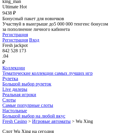
king_man
Ultimate Hot
9438 ₽
Бонусный пакет для новичков
Участвуй в выигрыше до5 000 000 тенгенс бонусом
за пополнение личного кабинета
Регистрация
Регистрация
Вход
Fresh jackpot
842 528 173
.04
₽
Коллекции
Тематические коллекции самых лучших игр
Рулетка
Большой выбор рулеток
Live дилеры
Реальная игроки
Слоты
Самые популрные слоты
Настольные
Большой выбор на любой вкус
Fresh Casino
>
Игровые автоматы
>
Wu Xing
Слот Wu Xing на сегодня