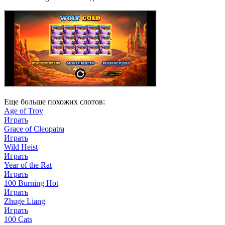
Еще больше похожих слотов:
Age of Troy
Играть
Grace of Cleopatra
Играть
Wild Heist
Играть
Year of the Rat
Играть
100 Burning Hot
Играть
Zhuge Liang
Играть
100 Cats