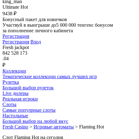
king_man
Ultimate Hot
9438 ₽
Бонусный пакет для новичков
Участвуй в выигрыше до5 000 000 тенгенс бонусом
за пополнение личного кабинета
Регистрация
Регистрация
Вход
Fresh jackpot
842 528 173
.04
₽
Коллекции
Тематические коллекции самых лучших игр
Рулетка
Большой выбор рулеток
Live дилеры
Реальная игроки
Слоты
Самые популрные слоты
Настольные
Большой выбор на любой вкус
Fresh Casino
>
Игровые автоматы
>
Flaming Hot
Слот Flaming Hot на сегодня