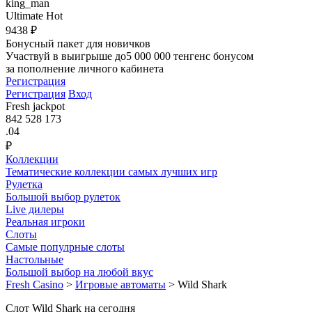
king_man
Ultimate Hot
9438 ₽
Бонусный пакет для новичков
Участвуй в выигрыше до5 000 000 тенгенс бонусом
за пополнение личного кабинета
Регистрация
Регистрация
Вход
Fresh jackpot
842 528 173
.04
₽
Коллекции
Тематические коллекции самых лучших игр
Рулетка
Большой выбор рулеток
Live дилеры
Реальная игроки
Слоты
Самые популрные слоты
Настольные
Большой выбор на любой вкус
Fresh Casino
>
Игровые автоматы
>
Wild Shark
Слот Wild Shark на сегодня