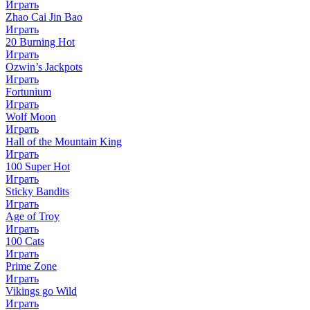
Играть
Zhao Cai Jin Bao
Играть
20 Burning Hot
Играть
Ozwin’s Jackpots
Играть
Fortunium
Играть
Wolf Moon
Играть
Hall of the Mountain King
Играть
100 Super Hot
Играть
Sticky Bandits
Играть
Age of Troy
Играть
100 Cats
Играть
Prime Zone
Играть
Vikings go Wild
Играть