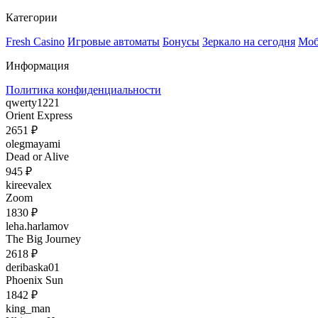
Категории
Fresh Casino
Игровые автоматы
Бонусы
Зеркало на сегодня
Моб
Информация
Политика конфиденциальности
qwerty1221
Orient Express
2651 ₽
olegmayami
Dead or Alive
945 ₽
kireevalex
Zoom
1830 ₽
leha.harlamov
The Big Journey
2618 ₽
deribaska01
Phoenix Sun
1842 ₽
king_man