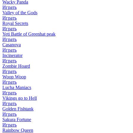
Wacky Panda
Играть
Valley of the Gods
Играть
Royal Secrets
Играть
Yeti Battle of Greenhat peak
Играть
Casanova
Играть
Incinerator
Играть
Zombie Hoard
Играть
Woop Woop
Играть
Lucha Maniacs
Играть
Vikings go to Hell
Играть
Golden Fishtank
Играть
Sakura Fortune
Играть
Rainbow Queen