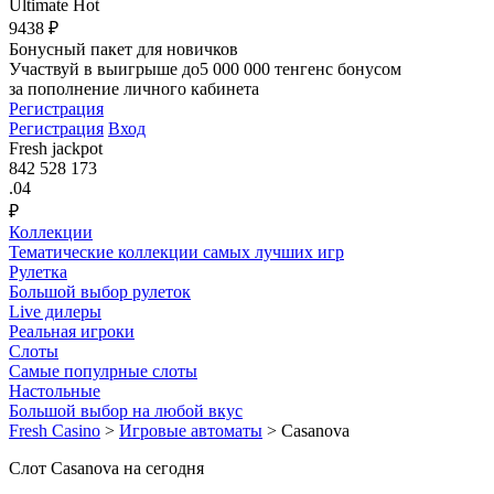
Ultimate Hot
9438 ₽
Бонусный пакет для новичков
Участвуй в выигрыше до5 000 000 тенгенс бонусом
за пополнение личного кабинета
Регистрация
Регистрация
Вход
Fresh jackpot
842 528 173
.04
₽
Коллекции
Тематические коллекции самых лучших игр
Рулетка
Большой выбор рулеток
Live дилеры
Реальная игроки
Слоты
Самые популрные слоты
Настольные
Большой выбор на любой вкус
Fresh Casino
>
Игровые автоматы
>
Casanova
Слот Casanova на сегодня