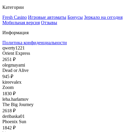
Категории
Fresh Casino
Игровые автоматы
Бонусы
Зеркало на сегодня
Мобильная версия
Отзывы
Информация
Политика конфиденциальности
qwerty1221
Orient Express
2651 ₽
olegmayami
Dead or Alive
945 ₽
kireevalex
Zoom
1830 ₽
leha.harlamov
The Big Journey
2618 ₽
deribaska01
Phoenix Sun
1842 ₽