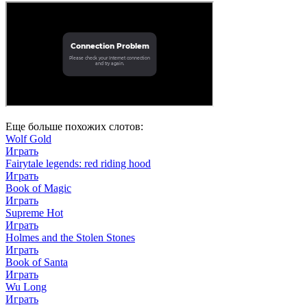
Еще больше похожих слотов:
Wolf Gold
Играть
Fairytale legends: red riding hood
Играть
Book of Magic
Играть
Supreme Hot
Играть
Holmes and the Stolen Stones
Играть
Book of Santa
Играть
Wu Long
Играть