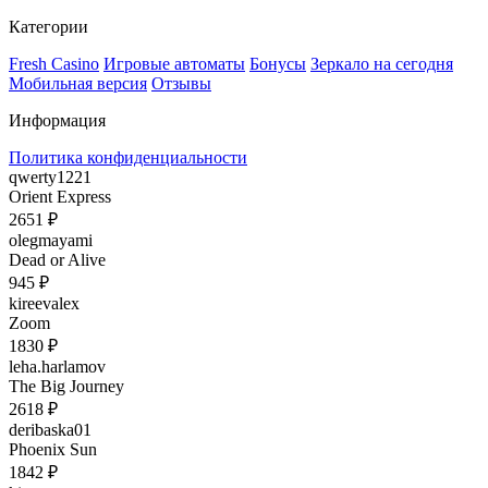
Категории
Fresh Casino
Игровые автоматы
Бонусы
Зеркало на сегодня
Мобильная версия
Отзывы
Информация
Политика конфиденциальности
qwerty1221
Orient Express
2651 ₽
olegmayami
Dead or Alive
945 ₽
kireevalex
Zoom
1830 ₽
leha.harlamov
The Big Journey
2618 ₽
deribaska01
Phoenix Sun
1842 ₽