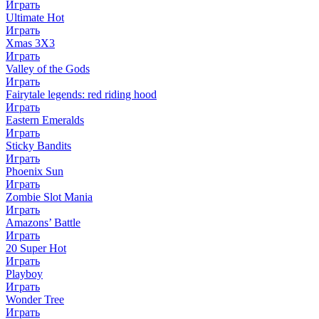
Играть
Ultimate Hot
Играть
Xmas 3X3
Играть
Valley of the Gods
Играть
Fairytale legends: red riding hood
Играть
Eastern Emeralds
Играть
Sticky Bandits
Играть
Phoenix Sun
Играть
Zombie Slot Mania
Играть
Amazons’ Battle
Играть
20 Super Hot
Играть
Playboy
Играть
Wonder Tree
Играть