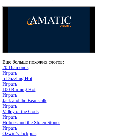
Еще больше похожих слотов:
20 Diamonds
Играть
5 Dazzling Hot
Играть
100 Burning Hot
Играть
Jack and the Beanstalk
Играть
Valley of the Gods
Играть
Holmes and the Stolen Stones
Играть
Ozwin’s Jackpots