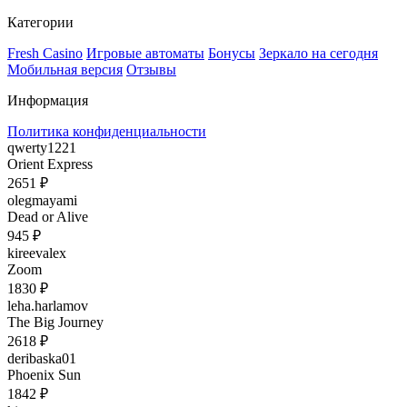
Категории
Fresh Casino
Игровые автоматы
Бонусы
Зеркало на сегодня
Мобильная версия
Отзывы
Информация
Политика конфиденциальности
qwerty1221
Orient Express
2651 ₽
olegmayami
Dead or Alive
945 ₽
kireevalex
Zoom
1830 ₽
leha.harlamov
The Big Journey
2618 ₽
deribaska01
Phoenix Sun
1842 ₽