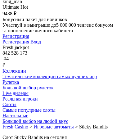
king_man
Ultimate Hot
9438 ₽
Бонусный пакет для новичков
Участвуй в выигрыше до5 000 000 тенгенс бонусом
за пополнение личного кабинета
Регистрация
Регистрация
Вход
Fresh jackpot
842 528 173
.04
₽
Коллекции
Тематические коллекции самых лучших игр
Рулетка
Большой выбор рулеток
Live дилеры
Реальная игроки
Слоты
Самые популрные слоты
Настольные
Большой выбор на любой вкус
Fresh Casino
>
Игровые автоматы
>
Sticky Bandits
Слот Sticky Bandits на сегодня