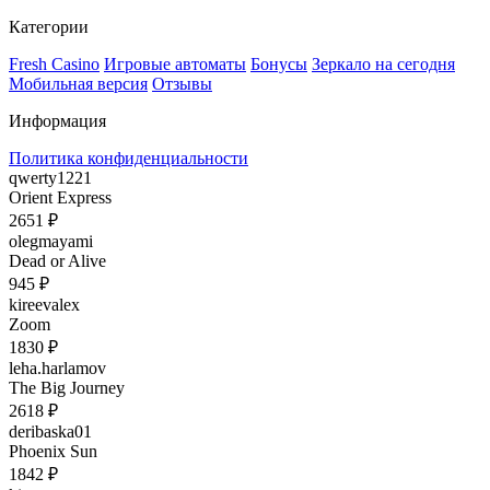
Категории
Fresh Casino
Игровые автоматы
Бонусы
Зеркало на сегодня
Мобильная версия
Отзывы
Информация
Политика конфиденциальности
qwerty1221
Orient Express
2651 ₽
olegmayami
Dead or Alive
945 ₽
kireevalex
Zoom
1830 ₽
leha.harlamov
The Big Journey
2618 ₽
deribaska01
Phoenix Sun
1842 ₽