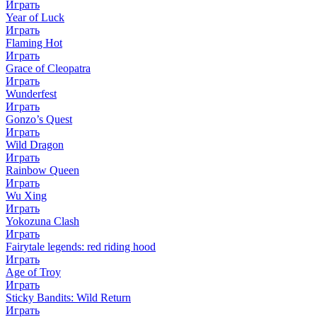
Играть
Year of Luck
Играть
Flaming Hot
Играть
Grace of Cleopatra
Играть
Wunderfest
Играть
Gonzo’s Quest
Играть
Wild Dragon
Играть
Rainbow Queen
Играть
Wu Xing
Играть
Yokozuna Clash
Играть
Fairytale legends: red riding hood
Играть
Age of Troy
Играть
Sticky Bandits: Wild Return
Играть