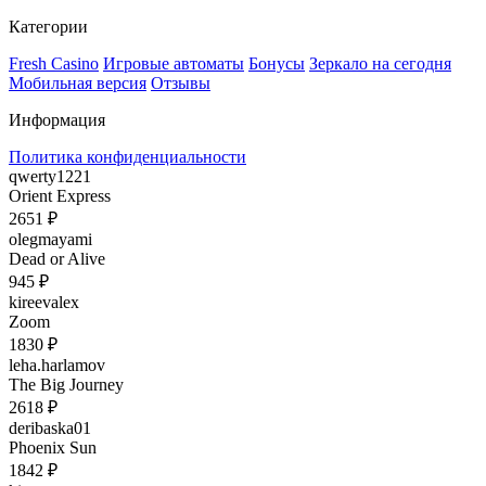
Категории
Fresh Casino
Игровые автоматы
Бонусы
Зеркало на сегодня
Мобильная версия
Отзывы
Информация
Политика конфиденциальности
qwerty1221
Orient Express
2651 ₽
olegmayami
Dead or Alive
945 ₽
kireevalex
Zoom
1830 ₽
leha.harlamov
The Big Journey
2618 ₽
deribaska01
Phoenix Sun
1842 ₽